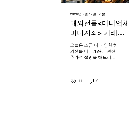
2026년 7월 17일
∙
2
분
해외선물<미니업체
미니계좌> 거래
100%이해하기
오늘은 조금 더 다양한 해
외선물 미니계좌에 관련
추가적 설명을 해드리겠
습니다. 첫째:해외선물 미
니계좌는 크게 2가지로 나
뉩니다. 1-금융선물 2-금
리선물 (금융선물:S&P지
11
0
수나 나스닥100 등의 해외
주가지수에 상승과 하락
에 배팅할 수 있습니다)
(통화선물:달러,유로,엔,파
운드 등 해외통화환율로
투자하는 방식) (금리선물:
미국국채2년5년10년물 등