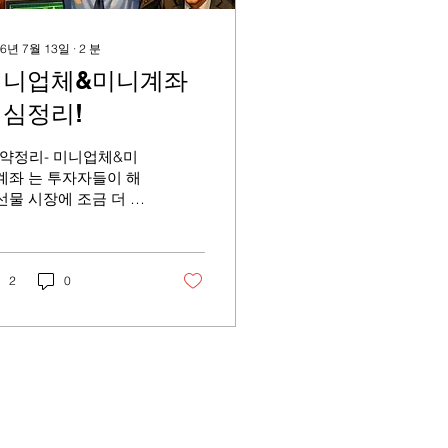
26년 7월 13일
∙
2
분
미니업체&미니계좌
심정리!
요약정리- 미니업체&미
계좌 는 투자자들이 해
선물 시장에 조금 더 쉽
 편리하게 접근할수 있
록 설계되어 있는 특별
 계좌 입니다. 이 임대
좌를 통해 투자자는 선
2
0
거래를 쉽게 진행할수
지요. 해외선물 미니계
는 일반적으로 자본금
 부족해 증거금을 내기
렵거나, 내 투자지식이
금 부족해 도움이 필요
 분들께서 특히나 더 많