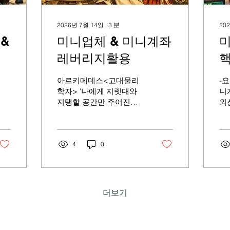
2026년 7월 14일
∙
3
분
20
&
미니업체 & 미니계좌
레버리지활용
핵
아르키메데스<고대물리
-
학자> '나에게 지렛대와
니
지탱할 공간만 주어진다
외
면,나는 지구도 들어 올릴
고
수 있다.' 투자자들에게 있
도
어 레버리지란 "지탱할수
한
있는 공간이자 힘' 입니다.
4
0
계
그 공간과 힘이 충분히 견
물
고하다면, 무엇이든 들어
있
올릴 수 있지요. 낚시꾼들
좌
은 보통 작은 청어를 던져
이
더보기
청어떼와 큰 물고기를 잡
어
습니다. 해선 미니계좌는
조
금융선물시장에서도 똑같
한